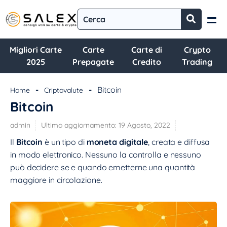
Migliori Carte
Carte
Carte di
Crypto
2025
Prepagate
Credito
Trading
-
-
Bitcoin
Home
Criptovalute
Bitcoin
admin
Ultimo aggiornamento:
19 Agosto, 2022
Il
Bitcoin
è un tipo di
moneta digitale
, creata e diffusa
in modo elettronico. Nessuno la controlla e nessuno
può decidere se e quando emetterne una quantità
maggiore in circolazione.