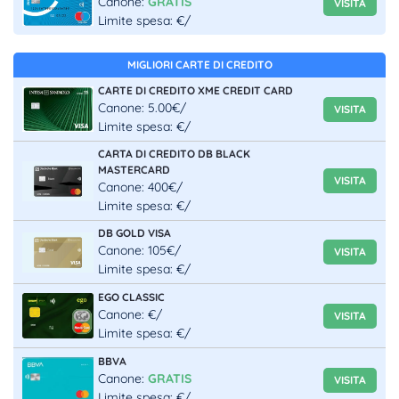
Canone:
GRATIS
VISITA
Limite spesa: €/
MIGLIORI CARTE DI CREDITO
CARTE DI CREDITO XME CREDIT CARD
Canone: 5.00€/
VISITA
Limite spesa: €/
CARTA DI CREDITO DB BLACK
MASTERCARD
VISITA
Canone: 400€/
Limite spesa: €/
DB GOLD VISA
Canone: 105€/
VISITA
Limite spesa: €/
EGO CLASSIC
Canone: €/
VISITA
Limite spesa: €/
BBVA
Canone:
GRATIS
VISITA
Limite spesa: €/