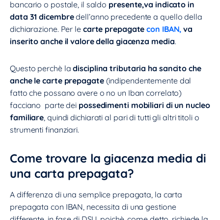
bancario o postale, il saldo
presente,va indicato in
data 31 dicembre
dell’anno precedente a quello della
dichiarazione. Per le
carte prepagate
con IBAN,
va
inserito anche il valore della giacenza media
.
Questo perchè la
disciplina tributaria ha sancito che
anche le carte prepagate
(indipendentemente dal
fatto che possano avere o no un Iban correlato)
facciano parte dei
possedimenti mobiliari di un nucleo
familiare
, quindi dichiarati al pari di tutti gli altri titoli o
strumenti finanziari.
Come trovare la giacenza media di
una carta prepagata?
A differenza di una semplice prepagata, la carta
prepagata con IBAN, necessita di una gestione
differente, in fase di DSU, poichè, come detto, richiede la