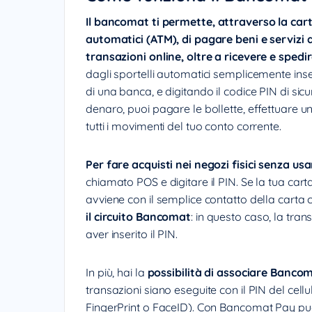
Il bancomat
ti permette, attraverso la cart
automatici (ATM), di pagare beni e servizi a
transazioni online, oltre a ricevere e spedi
dagli sportelli automatici semplicemente in
di una banca, e digitando il codice PIN di sic
denaro, puoi pagare le bollette, effettuare una 
tutti i movimenti del tuo conto corrente.
Per fare acquisti nei negozi fisici senza us
chiamato POS e digitare il PIN. Se la tua cart
avviene con il semplice contatto della carta c
il circuito Bancomat
: in questo caso, la tr
aver inserito il PIN.
In più, hai la
possibilità di associare Bancom
transazioni siano eseguite con il PIN del cell
FingerPrint o FaceID). Con Bancomat Pay p