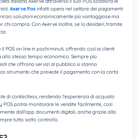
ietà italiana Axerve attraverso il suo POS soddisfa le
isti.
Axerve Pos
infatti opera nel settore dei pagamenti
i bancari, soluzioni economicamente più vantaggiose ma
r chi compra. Con Axerve inoltre, se lo desideri, tramite
ia.
e il POS on line in pochi minuti, offrendo così ai clienti
ma allo stesso tempo economico. Sempre più
nisti che offrono servizi al pubblico si stanno
ico strumento che prevede il pagamento con la carta
ste di contactless, rendendo l’esperienza di acquisto
y POS potrai monitorare le vendite facilmente, così
amente dall’app documenti digitali, anche grazie alla
pre tutto sotto controllo.
S?