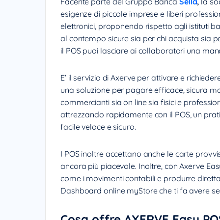
Facente parte del Gruppo Banca
Sella
,
la soc
esigenze di piccole imprese e liberi profession
elettronici, proponendo rispetto agli istitut
al contempo sicure sia per chi acquista sia pe
il POS puoi lasciare ai collaboratori una manc
E’ il servizio di Axerve per attivare e richieder
una soluzione per pagare efficace, sicura 
commercianti sia on line sia fisici e professio
attrezzando rapidamente con il POS, un prat
facile veloce e sicuro.
I POS inoltre accettano anche le carte provvi
ancora più piacevole. Inoltre, con Axerve Eas
come i movimenti contabili e produrre dirett
Dashboard online myStore che ti fa avere sem
Cosa offre AXERVE Easy PO