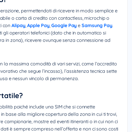
generazione, permettendoti di ricevere in modo semplice e
bile o carta di credito con contactless, microchip o
ti con
Alipay
,
Apple Pay
,
Google Pay
e
Samsung Pay
.
i gli operatori telefonici (dato che in automatico si
ura in zona), ricevere ovunque senza connessione ad
n la massima comodità di vari servizi, come l’accredito
avorativo che segue l’incasso), l’assistenza tecnica sette
inclusa e nessun vincolo di permanenza.
tatile?
bilità poiché include una SIM che si connette
 base alla migliore copertura della zona in cui ti trovi,
re campionarie, mostre ed eventi itineranti o in cui non ci
fico dati è sempre compreso nell’offerta e non ci sono costi