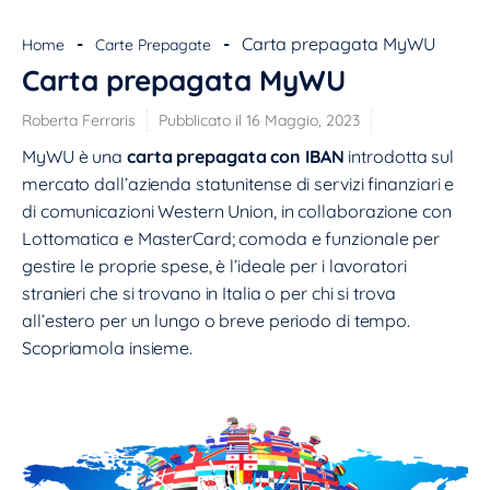
INFORMAZIONI
Tipo:
-
-
Carta prepagata MyWU
Home
Carte Prepagate
Emittente:
Western Union
Carta prepagata MyWU
Circuito:
mastercard
Funzionalità contactless:
non attiva
Roberta Ferraris
Pubblicato il 16 Maggio, 2023
Costo attivazione:
10
MyWU è una
carta prepagata con IBAN
introdotta sul
ULTERIORI INFORMAZIONI
mercato dall’azienda statunitense di servizi finanziari e
di comunicazioni Western Union, in collaborazione con
Lottomatica e MasterCard; comoda e funzionale per
gestire le proprie spese, è l’ideale per i lavoratori
stranieri che si trovano in Italia o per chi si trova
all’estero per un lungo o breve periodo di tempo.
Scopriamola insieme.