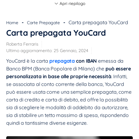
Apri riepilogo
INFORMAZIONI
Tipo:
-
-
Carta prepagata YouCard
Home
Carte Prepagate
Emittente:
BPM S.p.A
Carta prepagata YouCard
Circuito:
mastercard
Funzionalità contactless:
ATTIVA
Roberta Ferraris
Costo attivazione:
10
Ultimo aggiornamento:
25 Gennaio, 2024
ULTERIORI INFORMAZIONI
YouCard è la carta
prepagata
con IBAN
emessa da
Banco BPM (Banca Popolare di Milano) che
può essere
personalizzata in base alle proprie necessità
. Infatti,
se associata al conto corrente della banca, YouCard
può essere usata come una semplice prepagata, come
carta di credito e carta di debito, ed offre la possibilità
sia di scegliere le modalità di addebito da autorizzare,
sia di stabilire un tetto massimo di spesa, rispondendo
quindi a tantissime diverse esigenze.