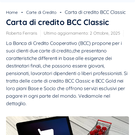
INFORMAZIONI
Tipo:
carta di credito
-
-
Carta di credito BCC Classic
Home
Carte di Credito
Emittente:
Banca di Credito Cooperativo
Carta di credito BCC Classic
Circuito:
mastercard
Funzionalità contactless:
ATTIVA
Roberta Ferraris
Ultimo aggiornamento:
2 Ottobre, 2025
Costo attivazione:
GRATIS
La Banca di Credito Cooperativo (BCC) propone per i
RIASSUNTO
suoi clienti due carte di credito,che presentano
La Banca di Credito Cooperativo (BCC) propone per i
caratteristiche differenti in base alle esigenze dei
suoi clienti due carte di credito affiliate al circuito
destinatari finali, che possono essere giovani,
Mastercard, con caratteristiche differenti in base alle
pensionati, lavoratori dipendenti o liberi professionisti. Si
esigenze dei destinatari finali, che possono essere
tratta delle carte di credito BCC Classic e BCC Gold nei
giovani, pensionati, lavoratori dipendenti o liberi
loro piani Base e Socio che offrono servizi esclusivi per
professionisti. Si tratta delle carte di credito BCC Classic
pagare in ogni parte del mondo. Vediamole nel
e BCC Gold nei loro piani Base e Socio che offrono
dettaglio.
servizi esclusivi per pagare in ogni parte del mondo.
Leggi la recensione completa »
Vai al sito ufficiale