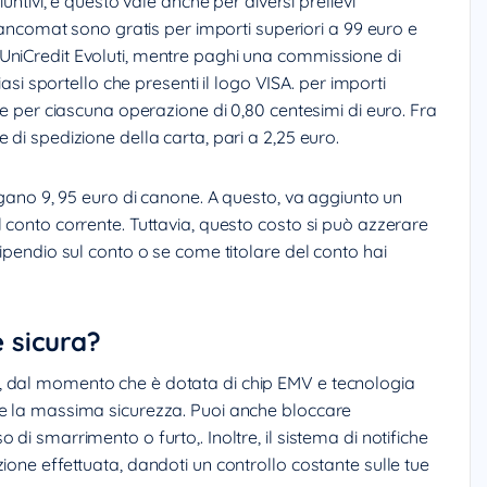
iuntivi, e questo vale anche per diversi prelievi
 bancomat sono gratis per importi superiori a 99 euro e
UniCredit Evoluti, mentre paghi una commissione di
iasi sportello che presenti il logo VISA. per importi
ne per ciascuna operazione di 0,80 centesimi di euro. Fra
 di spedizione della carta, pari a 2,25 euro.
pagano 9, 95 euro di canone. A questo, va aggiunto un
 conto corrente. Tuttavia, questo costo si può azzerare
tipendio sul conto o se come titolare del conto hai
è sicura?
, dal momento che è dotata di chip EMV e tecnologia
ne la massima sicurezza. Puoi anche bloccare
di smarrimento o furto,. Inoltre, il sistema di notifiche
ione effettuata, dandoti un controllo costante sulle tue