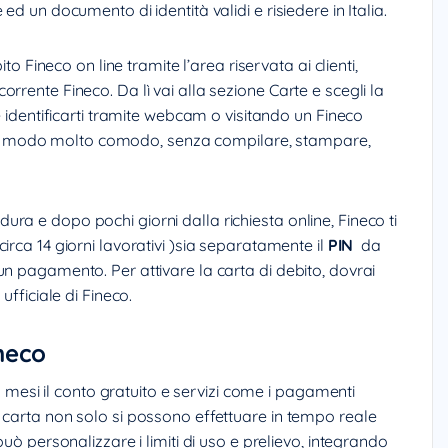
d un documento di identità validi e risiedere in Italia.
to Fineco on line tramite l’area riservata ai clienti,
rrente Fineco. Da lì vai alla sezione Carte e scegli la
e identificarti tramite webcam o visitando un Fineco
tto in modo molto comodo, senza compilare, stampare,
a e dopo pochi giorni dalla richiesta online, Fineco ti
circa 14 giorni lavorativi )sia separatamente il
PIN
da
n pagamento. Per attivare la carta di debito, dovrai
ufficiale di Fineco.
neco
12 mesi il conto gratuito e servizi come i pagamenti
 carta non solo si possono effettuare in tempo reale
può personalizzare i limiti di uso e prelievo, integrando