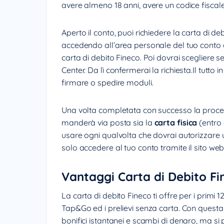
avere almeno 18 anni, avere un codice fiscale e
Aperto il conto, puoi richiedere la carta di debi
accedendo all’area personale del tuo conto co
carta di debito Fineco. Poi dovrai scegliere s
Center. Da lì confermerai la richiesta.Il tu
firmare o spedire moduli.
Una volta completata con successo la procedur
manderà via posta sia la
carta fisica
(entro 
usare ogni qualvolta che dovrai autorizzare u
solo accedere al tuo conto tramite il sito web 
Vantaggi Carta di Debito Fi
La carta di debito Fineco ti offre per i primi 
Tap&Go ed i prelievi senza carta. Con questa
bonifici istantanei e scambi di denaro, ma si 