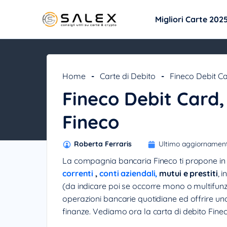
Migliori Carte 202
Home
-
Carte di Debito
-
Fineco Debit Ca
Fineco Debit Card,
Fineco
Roberta Ferraris
Ultimo aggiornamen
La compagnia bancaria Fineco ti propone in b
correnti
,
conti aziendali,
mutui e prestiti
, 
(da indicare poi se occorre mono o multifunz
operazioni bancarie quotidiane ed offrire uno
finanze. Vediamo ora la carta di debito Fineco