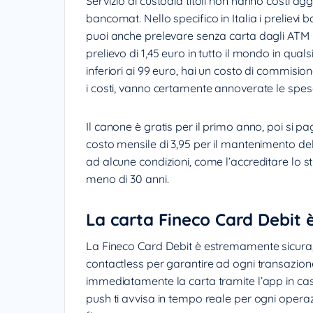
Servizio di custodia titoli non hanno costi agg
bancomat. Nello specifico in Italia i prelievi
puoi anche prelevare senza carta dagli ATM 
prelievo di 1,45 euro in tutto il mondo in quals
inferiori ai 99 euro, hai un costo di commisio
i costi, vanno certamente annoverate le spese
Il canone è gratis per il primo anno, poi si 
costo mensile di 3,95 per il mantenimento del
ad alcune condizioni, come l’accreditare lo s
meno di 30 anni.
La carta Fineco Card Debit 
La Fineco Card Debit è estremamente sicura
contactless per garantire ad ogni transazio
immediatamente la carta tramite l’app in caso 
push ti avvisa in tempo reale per ogni operaz