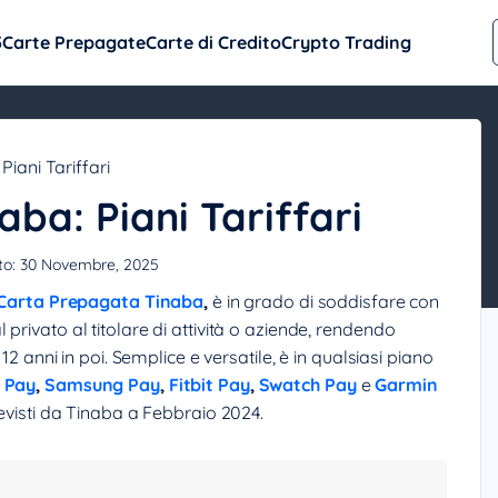
5
Carte Prepagate
Carte di Credito
Crypto Trading
iani Tariffari
ba: Piani Tariffari
to:
30 Novembre, 2025
Carta Prepagata Tinaba
,
è in grado di soddisfare con
 dal privato al titolare di attività o aziende, rendendo
12 anni in poi. Semplice e versatile, è in qualsiasi piano
 Pay
,
Samsung Pay
,
Fitbit Pay
,
Swatch Pay
e
Garmin
revisti da Tinaba a Febbraio 2024.