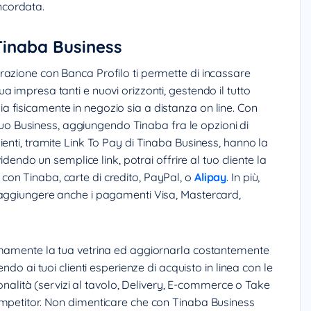
ncordata.
 Tinaba Business
azione con Banca Profilo ti permette di incassare
 impresa tanti e nuovi orizzonti, gestendo il tutto
 fisicamente in negozio sia a distanza on line. Con
l tuo Business, aggiungendo Tinaba fra le opzioni di
enti, tramite Link To Pay di Tinaba Business, hanno la
idendo un semplice link, potrai offrire al tuo cliente la
on Tinaba, carte di credito, PayPal, o
Alipay
. In più,
 aggiungere anche i pagamenti Visa, Mastercard,
omamente la tua vetrina ed aggiornarla costantemente
ndo ai tuoi clienti esperienze di acquisto in linea con le
zionalità (servizi al tavolo, Delivery, E-commerce o Take
ompetitor. Non dimenticare che con Tinaba Business