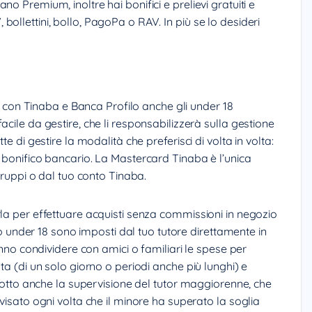
o Premium, inoltre hai bonifici e prelievi gratuiti e
ollettini, bollo, PagoPa o RAV. In più se lo desideri
ni, con Tinaba e Banca Profilo anche gli under 18
cile da gestire, che li responsabilizzerà sulla gestione
e di gestire la modalità che preferisci di volta in volta:
 bonifico bancario. La Mastercard Tinaba è l’unica
 Gruppi o dal tuo conto Tinaba.
rla per effettuare acquisti senza commissioni in negozio
nto under 18 sono imposti dal tuo tutore direttamente in
ranno condividere con amici o familiari le spese per
ta (di un solo giorno o periodi anche più lunghi) e
, sotto anche la supervisione del tutor maggiorenne, che
visato ogni volta che il minore ha superato la soglia