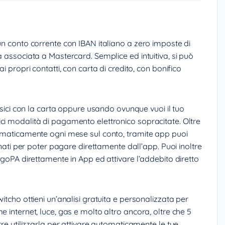
un conto corrente con IBAN italiano a zero imposte di
a associata a Mastercard. Semplice ed intuitiva, si può
i propri contatti, con carta di credito, con bonifico
fisici con la carta oppure usando ovunque vuoi il tuo
ci modalità di pagamento elettronico sopracitate. Oltre
tomaticamente ogni mese sul conto, tramite app puoi
ionati per poter pagare direttamente dall’app. Puoi inoltre
PagoPA direttamente in App ed attivare l’addebito diretto
itcho ottieni un’analisi gratuita e personalizzata per
 internet, luce, gas e molto altro ancora, oltre che 5
tre utilizzarla per attivare automaticamente le tue