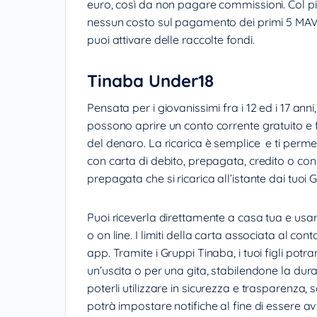
euro, così da non pagare commissioni. Col pian
nessun costo sul pagamento dei primi 5 MAV, b
puoi attivare delle raccolte fondi.
Tinaba Under18
Pensata per i giovanissimi fra i 12 ed i 17 an
possono aprire un conto corrente gratuito e fa
del denaro. La ricarica è semplice e ti permett
con carta di debito, prepagata, credito o con
prepagata che si ricarica all’istante dai tuoi
Puoi riceverla direttamente a casa tua e usa
o on line. I limiti della carta associata al co
app. Tramite i Gruppi Tinaba, i tuoi figli pot
un’uscita o per una gita, stabilendone la dura
poterli utilizzare in sicurezza e trasparenza
potrà impostare notifiche al fine di essere av