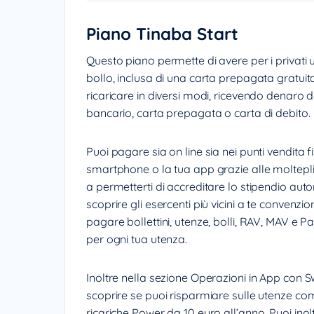
Piano Tinaba Start
Questo piano permette di avere per i privati 
bollo, inclusa di una carta prepagata gratuit
ricaricare in diversi modi, ricevendo denaro da
bancario, carta prepagata o carta di debito.
Puoi pagare sia on line sia nei punti vendita 
smartphone o la tua app grazie alle moltepli
a permetterti di accreditare lo stipendio au
scoprire gli esercenti più vicini a te convenz
pagare bollettini, utenze, bolli, RAV, MAV e 
per ogni tua utenza.
Inoltre nella sezione Operazioni in App con Sw
scoprire se puoi risparmiare sulle utenze come
ricariche Power da 10 euro all’anno. Puoi inol