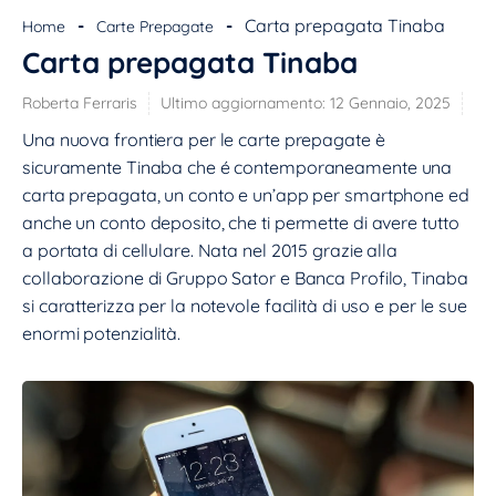
Tipo:
Carta Prepagata
-
-
Carta prepagata Tinaba
Home
Carte Prepagate
Emittente:
Banca Profilo
Carta prepagata Tinaba
Circuito:
mastercard
Funzionalità contactless:
ATTIVA
Roberta Ferraris
Ultimo aggiornamento:
12 Gennaio, 2025
Costo attivazione:
GRATIS
Una nuova frontiera per le carte prepagate è
ULTERIORI INFORMAZIONI
sicuramente Tinaba che é contemporaneamente una
carta prepagata, un conto e un’app per smartphone ed
anche un conto deposito, che ti permette di avere tutto
a portata di cellulare. Nata nel 2015 grazie alla
collaborazione di Gruppo Sator e Banca Profilo, Tinaba
si caratterizza per la notevole facilità di uso e per le sue
enormi potenzialità.