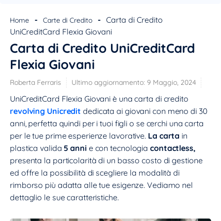
INFORMAZIONI
Tipo:
carta di credito
-
-
Carta di Credito
Home
Carte di Credito
Emittente:
UniCredit
UniCreditCard Flexia Giovani
Circuito:
visa
Carta di Credito UniCreditCard
Funzionalità contactless:
ATTIVA
Costo attivazione:
27
Flexia Giovani
RIASSUNTO
Roberta Ferraris
Ultimo aggiornamento:
9 Maggio, 2024
UniCreditCard Flexia Giovani è una carta di credito a
UniCreditCard Flexia Giovani è una carta di credito
rimborso opzionale concepita per soddisfare le
revolving Unicredit
dedicata ai giovani con meno di 30
esigenze dei giovani di età compresa tra i 18 ed i 30
anni, perfetta quindi per i tuoi figli o se cerchi una carta
anni che, pur se non hanno ancora raggiunto una
per le tue prime esperienze lavorative.
La carta
in
posizione economica stabile, vogliono approcciarsi in
plastica valida
5 anni
e con tecnologia
contactless,
modo sicuro al mondo e all'uso delle carte di
presenta la particolarità di un basso costo di gestione
credito.Ha un limite di fido concedibile che varia (in
ed offre la possibilità di scegliere la modalità di
base alle tue valutazioni creditizie) da 750 euro a 5000
rimborso più adatta alle tue esigenze. Vediamo nel
euro.
dettaglio le sue caratteristiche.
Leggi la recensione completa »