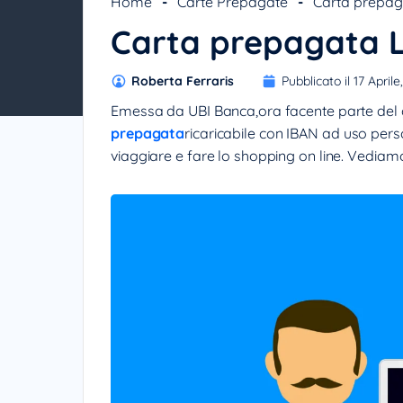
Home
-
Carte Prepagate
-
Carta prepag
Emittente:
UBI
Carta prepagata L
BANCA
Circuito:
mastercard
Funzionalità
ATTIVA
Roberta Ferraris
Pubblicato il 17 Aprile
contactless:
Costo
GRATIS
Emessa da UBI Banca,ora facente parte del 
attivazione:
prepagata
ricaricabile con IBAN ad uso per
viaggiare e fare lo shopping on line. Vediamo