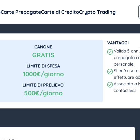
5
Carte Prepagate
Carte di Credito
Crypto Trading
VANTAGGI
CANONE
Valida 5 anni
GRATIS
prepagata c
personale.
LIMITE DI SPESA
Si può usare 
1000€/giorno
effettuare ac
Associata a M
LIMITE DI PRELIEVO
contactless.
500€/giorno