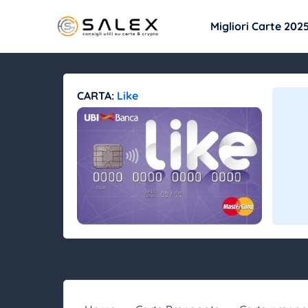
Migliori Carte 202
CARTA:
Like
INFORMAZION
ULTERIORI INFORMAZIONI
I
Tipo:
carta
prepagata