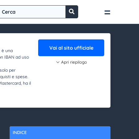
Vai al sito ufficiale
, è una
on IBAN ad uso
Apri riepilogo
solo per
quisti e spese.
astercard, ha il
INDICE