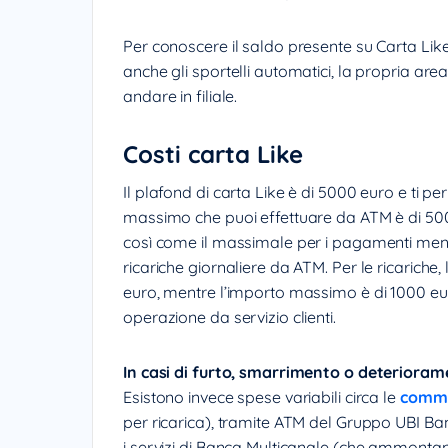
Per conoscere il saldo presente su Carta Lik
anche gli sportelli automatici, la propria are
andare in filiale.
Costi carta Like
Il plafond di carta Like è di 5000 euro e ti pe
massimo che puoi effettuare da ATM è di 500
così come il massimale per i pagamenti mensi
ricariche giornaliere da ATM. Per le ricariche
euro, mentre l’importo massimo è di 1000 eu
operazione da servizio clienti.
In casi di furto, smarrimento o deterioram
Esistono invece spese variabili circa le
commi
per ricarica), tramite ATM del Gruppo UBI Ba
i servizi di Banca Multicanale (che ammontan