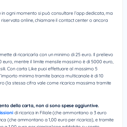
e in ogni momento si può consultare l’app dedicata, ma
a riservata online, chiamare il contact center o ancora
rmette di ricaricarla con un minimo di 25 euro. Il prelievo
 euro, mentre il limite mensile massimo è di 5000 euro,
li. Con carta Like puoi effettuare al massimo 5
, l’importo minimo tramite banca multicanale è di 10
ro (la stessa cifra vale come ricarica massima tramite
ento della carta, non ci sono spese aggiuntive.
ssioni
di ricarica in Filiale (che ammontano a 3 euro
nca (che ammontano a 1,00 euro per ricarica), e tramite
o a 1,00 euro per ricarica)con addebito su conto